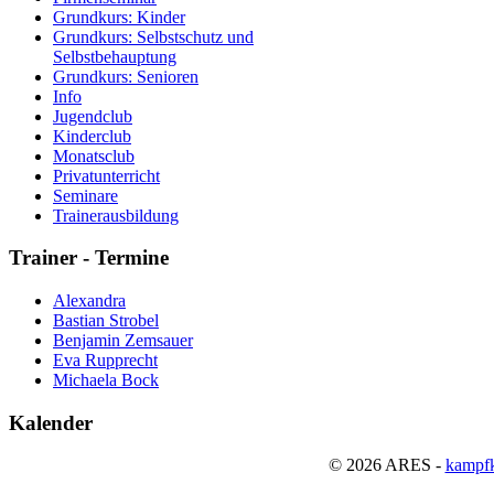
Grundkurs: Kinder
Grundkurs: Selbstschutz und
Selbstbehauptung
Grundkurs: Senioren
Info
Jugendclub
Kinderclub
Monatsclub
Privatunterricht
Seminare
Trainerausbildung
Trainer
- Termine
Alexandra
Bastian Strobel
Benjamin Zemsauer
Eva Rupprecht
Michaela Bock
Kalender
© 2026 ARES -
kampfk