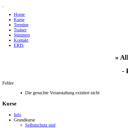
Home
Kurse
Termine
Trainer
Stimmen
Kontakt
ERIS
» Al
- 
Fehler
Die gesuchte Veranstaltung existiert nicht
Kurse
Info
Grundkurse
Selbstschutz und