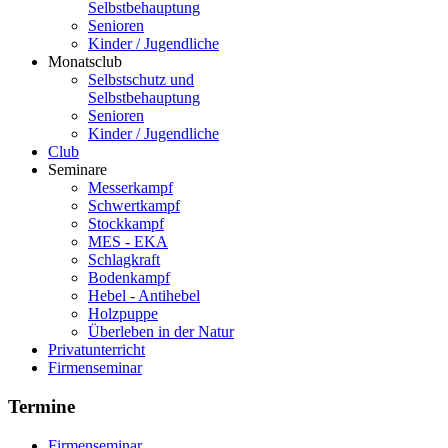
Selbstbehauptung
Senioren
Kinder / Jugendliche
Monatsclub
Selbstschutz und
Selbstbehauptung
Senioren
Kinder / Jugendliche
Club
Seminare
Messerkampf
Schwertkampf
Stockkampf
MES - EKA
Schlagkraft
Bodenkampf
Hebel - Antihebel
Holzpuppe
Überleben in der Natur
Privatunterricht
Firmenseminar
Termine
Firmenseminar