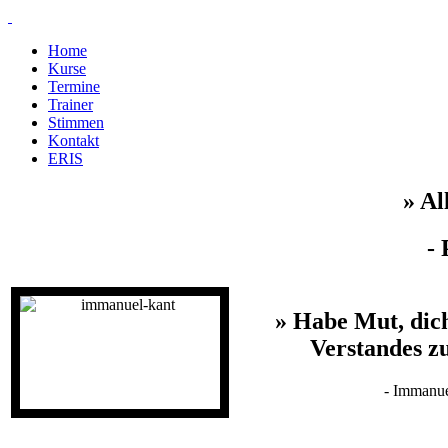
Home
Kurse
Termine
Trainer
Stimmen
Kontakt
ERIS
» Al
- 
» Habe Mut, dich
Verstandes zu
- Immanue