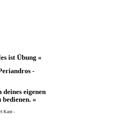
les ist Übung «
Periandros -
 deines eigenen
 bedienen. «
l Kant -